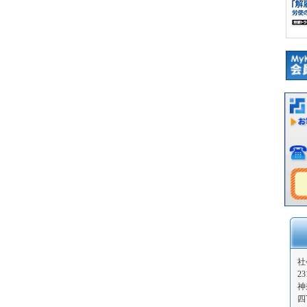
社
23
神
四