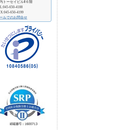
内トーセイビルⅡ６階
L:045-650-4188
X:045-650-4199
ールでのお問合せ