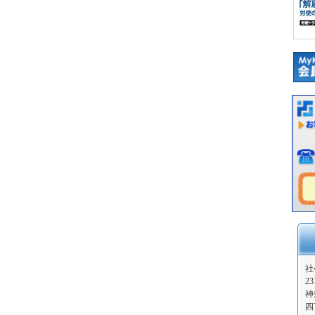
社
23
神
四