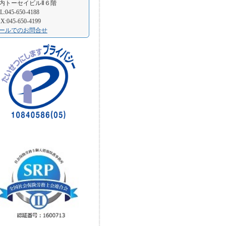
内トーセイビルⅡ６階
L:045-650-4188
X:045-650-4199
ールでのお問合せ