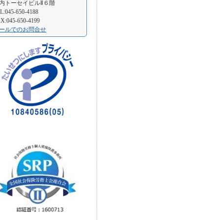
内トーセイビルⅡ６階
L:045-650-4188
X:045-650-4199
ールでのお問合せ