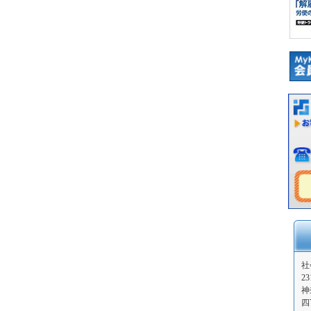
社
23
神
四