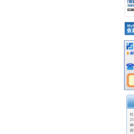
社
23
神
四