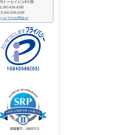
内トーセイビルⅡ６階
L:045-650-4188
X:045-650-4199
ールでのお問合せ