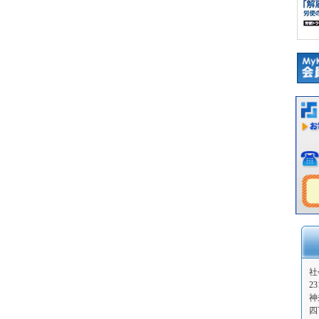
社
23
神
四