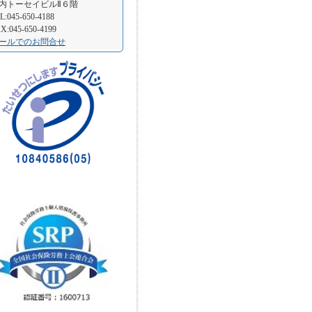
内トーセイビルⅡ６階
L:045-650-4188
X:045-650-4199
ールでのお問合せ