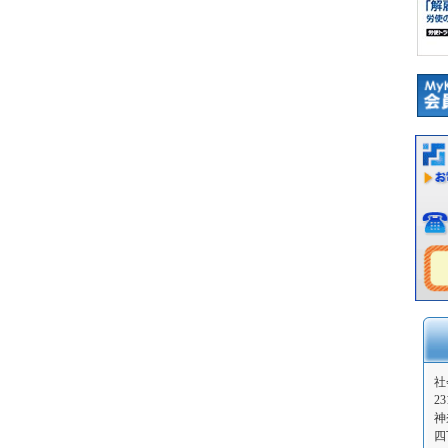
社
23
神
四