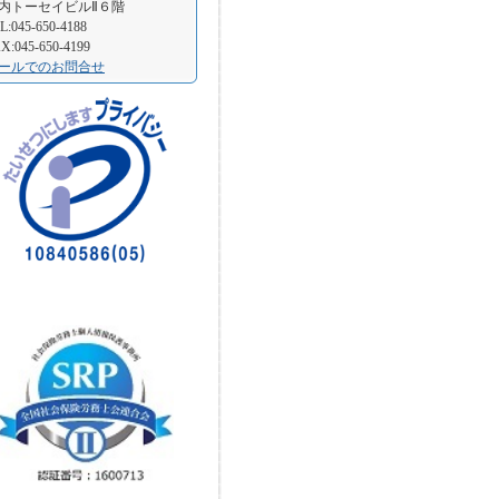
内トーセイビルⅡ６階
L:045-650-4188
X:045-650-4199
ールでのお問合せ