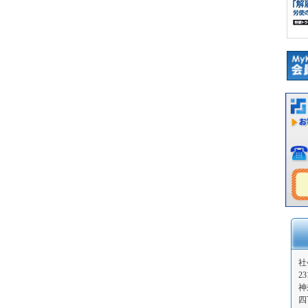
社
23
神
四