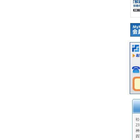
社
23
神
四