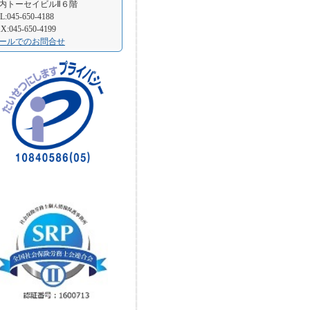
内トーセイビルⅡ６階
L:045-650-4188
X:045-650-4199
ールでのお問合せ