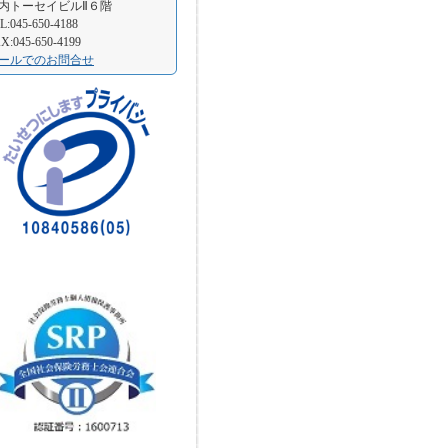
内トーセイビルⅡ６階
L:045-650-4188
X:045-650-4199
ールでのお問合せ