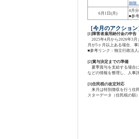
期限
4月
6月1日(月)
■参
［今月のアクション
[1]障害者雇用納付金の申告
2025年4月から2026年
月が5ヶ月以上ある場合、
■参考リンク：独立行政法
[2]賞与決定までの準備
夏季賞与を支給する場合に
などの情報を整理し、人事
[3]住民税の改定対応
来月は特別徴収を行う住民
スターデータ（住民税の額