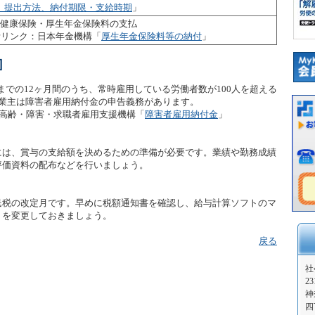
、提出方法、納付期限・支給時期
」
分健康保険・厚生年金保険料の支払
考リンク：日本年金機構「
厚生年金保険料等の納付
」
］
3月までの12ヶ月間のうち、常時雇用している労働者数が100人を超える
事業主は障害者雇用納付金の申告義務があります。
人高齢・障害・求職者雇用支援機構「
障害者雇用納付金
」
は、賞与の支給額を決めるための準備が必要です。業績や勤務成績
評価資料の配布などを行いましょう。
税の改定月です。早めに税額通知書を確認し、給与計算ソフトのマ
）を変更しておきましょう。
戻る
社
23
神
四