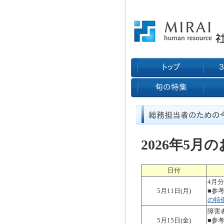
2026年5
日付
4月
5月11日(月)
■参
の特
障害
5月15日(金)
■参