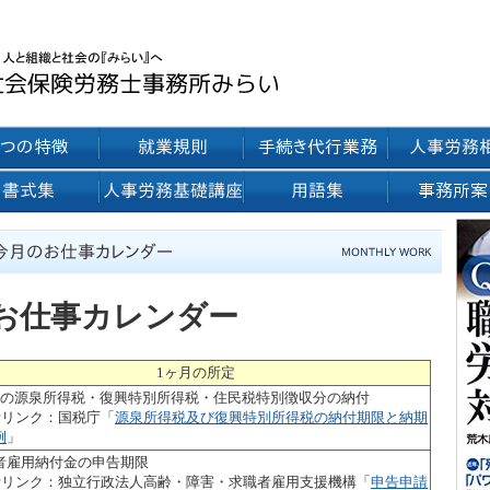
月のお仕事カレンダー
1ヶ月の所定
分の源泉所得税・復興特別所得税・住民税特別徴収分の納付
考リンク：国税庁「
源泉所得税及び復興特別所得税の納付期限と納期
例
」
者雇用納付金の申告期限
考リンク：独立行政法人高齢・障害・求職者雇用支援機構「
申告申請