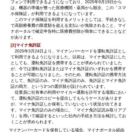
フォンで利用できるようになっており、2025年9月19日から
は、機器の準備が整った医療機関・薬局から順次、この「スマ
ホ保険証」が利用できるようになっています。
このマイナ保険証を利用するメリットとしては、手続きなし
で高額療養費の限度額を超える支払いが免除されること、マイ
ナポータルで確定申告時に医療費控除が簡単にできることなど
があります。
[2]マイナ免許証
2025年3月24日より、マイナンバーカードを運転免許証とし
て利用できるようになりました。以前は、マイナ免許証にした
としても、運転免許証を携帯することが求められていました
が、今では運転免許証またはマイナ免許証のいずれかを携帯す
ることが可能になりました。そのため、運転免許証の携帯方法
として、免許証のみ、マイナ免許証のみ、免許証とマイナ免許
証の両方、という3つの選択肢が設けられています。
従業員に社有車の利用やマイカー通勤を許可する場面におい
て、運転免許証のコピーを提出してもらうケースがあります
が、マイナ免許証しか保有していないという状況が出てきま
す。マイナ免許証のみの場合に、「マイナ免許証読み取りアプ
リ」を用いて確認するといった社内の手続き方法を検討してお
くことが求められます。
マイナンバーカードを保有している場合、マイナポータル経由