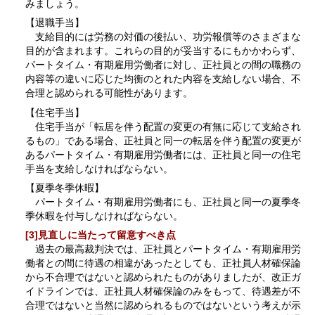
みましょう。
【退職手当】
支給目的には労務の対価の後払い、功労報償等のさまざまな
目的が含まれます。これらの目的が妥当するにもかかわらず、
パートタイム・有期雇用労働者に対し、正社員との間の職務の
内容等の違いに応じた均衡のとれた内容を支給しない場合、不
合理と認められる可能性があります。
【住宅手当】
住宅手当が「転居を伴う配置の変更の有無に応じて支給され
るもの」である場合、正社員と同一の転居を伴う配置の変更が
あるパートタイム・有期雇用労働者には、正社員と同一の住宅
手当を支給しなければならない。
【夏季冬季休暇】
パートタイム・有期雇用労働者にも、正社員と同一の夏季冬
季休暇を付与しなければならない。
[3]見直しに当たって留意すべき点
過去の最高裁判決では、正社員とパートタイム・有期雇用労
働者との間に待遇の相違があったとしても、正社員人材確保論
から不合理ではないと認められたものがありましたが、改正ガ
イドラインでは、正社員人材確保論のみをもって、待遇差が不
合理ではないと当然に認められるものではないという考えが示