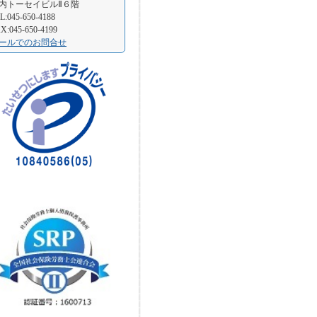
内トーセイビルⅡ６階
L:045-650-4188
X:045-650-4199
ールでのお問合せ