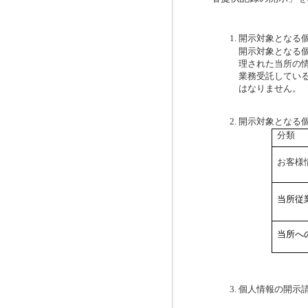
開示対象となる
開示対象となる
理された
当所
の
業務受託してい
はなりません。
開示対象となる
分類
お客様
当所従
当所へ
個人情報の開示