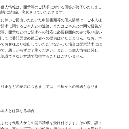
る個人情報は、開示等のご請求に対する回答が終了いたしまし
に適切に削除、廃棄させていただきます。
求に伴いご提出いただいた申請書類等の個人情報は、ご本人様
ご請求に関するご本人との連絡、またはご本人との間で疑義が
認等、開示などのご請求への対応に必要範囲内のみで取り扱い
関しては委託元含め第三者への提供はいたしません。なお、本
いてお客様より提出していただけなかった場合は開示請求には
ので、悪しからずご了承ください。また、当個人情報に関し
に認識できない方法で取得することはございません。
、訂正などの結果につきましては、
当所
からの郵送となりま
示本人とは異なる場合
人または代理人からの開示請求を受け付けます。その際、誤っ
場合は、直ちに訂正などの処置を行ないます。ご本人と異なる