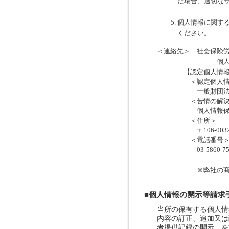
た場合、適切な
個人情報に関す
ください。
＜連絡先＞ 社会保険
個人情報管理責任者：
【認定個人情報保護
＜認定個人情報保
一般財団法人日本
＜苦情の解決の
個人情報保護苦
＜住所＞
〒106-0032 
＜電話番号
03-5860-7565 
※弊社の商品・サ
■個人情報の開示等請求
当所の保有する個人情
内容の訂正、追加又は
者提供記録の開示」を