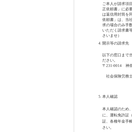
ご本人が請求項目
正依頼書」に必
は返信用封筒を
依頼書」は、当
求の場合のみ手
いただく請求書
さいませ）
開示等の請求先
以下の窓口まで
ださい。
〒231-0014
関内トー
社会保険労務
本人確認
本人確認のため
に、運転免許証
証、各種年金手
さい。