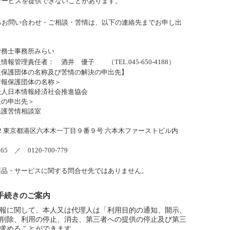
サービスを提供できないことがあります。
るお問い合わせ・ご相談・苦情は、以下の連絡先までお申し出
労務士事務所みらい
 酒井 優子 （TEL.045-650-4188）
団体の名称及び苦情の解決の申出先】
護団体の名称＞
情報経済社会推進協会
申出先＞
情相談室
東京都港区六本木一丁目９番９号 六本木ファーストビル内
＞
／ 0120-700-779
ービスに関する問合せ先ではありません。
手続きのご案内
報に関して、本人又は代理人は「利用目的の通知、開示、
削除、利用の停止、消去、第三者への提供の停止及び第三
求めることができます。