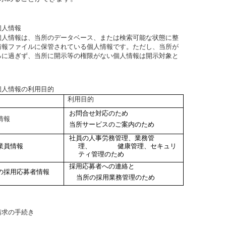
個人情報
個人情報は、
当所
のデータベース、または検索可能な状態に整
情報ファイルに保管されている個人情報です。ただし、
当所
が
るに過ぎず、
当所
に開示等の権限がない個人情報は開示対象と
個人情報の利用目的
利用目的
お問合せ対応のため
情報
当所サービスのご案内のため
社員の人事労務管理、業務管
業員情報
理、 健康管理、セキュリ
ティ管理のため
採用応募者への連絡と
の採用応募者情報
当所の採用業務管理のため
請求の手続き