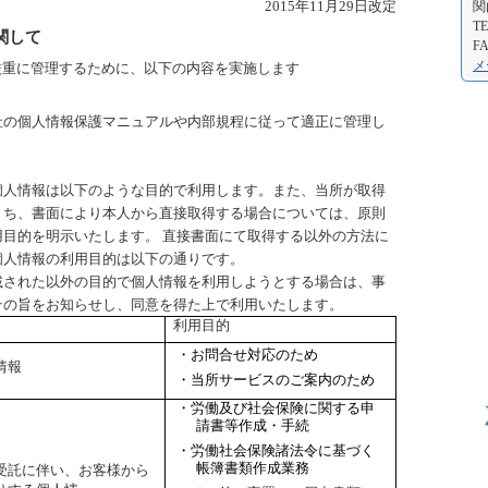
2015年11月29日改定
関
TE
関して
FA
メ
厳重に管理するために、以下の内容を実施します
社の個人情報保護マニュアルや内部規程に従って適正に管理し
個人情報は以下のような目的で利用します。また、当所が取得
うち、書面により本人から直接取得する場合については、原則
用目的を明示いたします。 直接書面にて取得する以外の方法に
個人情報の利用目的は以下の通りです。
載された以外の目的で個人情報を利用しようとする場合は、事
その旨をお知らせし、同意を得た上で利用いたします。
利用目的
・お問合せ対応のため
情報
・当所サービスのご案内のため
・労働及び社会保険に関する申
請書等作成・手続
・労働社会保険諸法令に基づく
帳簿書類作成業務
受託に伴い、お客様から