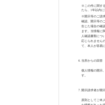
※この件に関す
たら、1年以内
※開示等のご請
確認、開示等の
生じた場合の確
ます。当情報に
人確認書類につ
応じられません
て、本人が容易
当所
からの回答
個人情報の開示
す。
開示請求者が開
原則としてご本
た情報があった