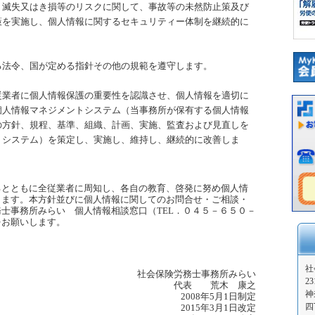
、滅失又はき損等のリスクに関して、事故等の未然防止策及び
策を実施し、個人情報に関するセキュリティー体制を継続的に
る法令、国が定める指針その他の規範を遵守します。
従業者に個人情報保護の重要性を認識させ、個人情報を適切に
個人情報マネジメントシステム（当事務所が保有する個人情報
の方針、規程、基準、組織、計画、実施、監査および見直しを
トシステム）を策定し、実施し、維持し、継続的に改善しま
るとともに全従業者に周知し、各自の教育、啓発に努め個人情
ります。本方針並びに個人情報に関してのお問合せ・ご相談・
士事務所みらい 個人情報相談窓口（TEL．０４５－６５０－
をお願いします。
社
社会保険労務士事務所みらい
23
代表 荒木 康之
神
2008年5月1日制定
四
2015年3月1日改定