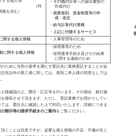
りする個人情
・その他の
官署への届出書類の
報 （特
作成代行
情報を含む）
・就業規則、賃金制度等の作
成・改定
・給与計算代行業務
・上記に付随するサービス
に関する個人情報
・人事管理等のため
・採用選考のため
動に関する個人情報
・採用選考手続き及びその結果
に関する連絡のため
理のために
当所
の基準を満たす委託先に業務委託することがあ
委託先以外の第三者に対しては、原則ご本人様の同意なしでは
ん。
本人様確認の上、開示・訂正等を行います。その場合、銀行振
料を徴収させて頂きます。ただし、受託業務でお預かりしてい
いては、委託元に確認した上で対応いたします。詳細につきま
報の開示等の請求手続きのご案内
をご覧ください。
て頂くことは任意ですが、必要な個人情報の不足・不備が生じ