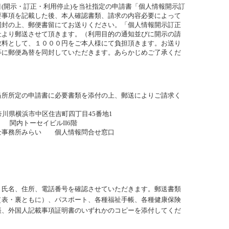
(開示・訂正・利用停止)を当社指定の申請書「個人情報開示訂
要事項を記載した後、本人確認書類、請求の内容必要によって
同封の上、郵便書留にてお送りください。「個人情報開示訂正
社より郵送させて頂きます。
（利用目的の通知並びに開示の請
数料として、１０００円をご本人様にて負担頂きます。お送り
等に郵便為替を同封していただきます。あらかじめご了承くだ
当所所定の申請書に必要書類を添付の上、郵送によりご請求く
 神奈川県横浜市中区住吉町四丁目45番地1
セイビルII6階
士事務所みらい
個人情報問合せ窓口
、氏名、住所、電話番号を確認させていただきます。郵送書類
（表・裏ともに）、パスポート、各種福祉手帳、各種健康保険
帳、外国人記載事項証明書のいずれかのコピーを添付してくだ