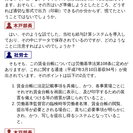
ます。おそらく、その方はいざ準備しようとしたところ、どうす
れば適切な形式で出力（印刷）できるのか分からず、慌てたとい
うことではないでしょうか。
はい、そのような話でした。当社も給与計算システムを導入し
ており、その中にデータで保存されているのですが、どのような
ことに注意すればよいのでしょうか？
そもそも、この賃金台帳については労働基準法第108条に定めが
ありますが、これに関する通達（平成7年3月10日基収94号）が発
出されています。そのポイントは以下の2点です。
賃金台帳に法定記載事項を具備し、かつ、各事業場ごとに
それぞれ賃金台帳を画面に表示し、及び印字するための装
置を備えつける等の措置が講じられていること。
労働基準監督官の臨検時等労働者名簿、賃金台帳の閲覧、
提出等が必要とされる場合に、直ちに必要事項が明らかに
され、かつ、写しを提出し得るシステムとなっているこ
と。