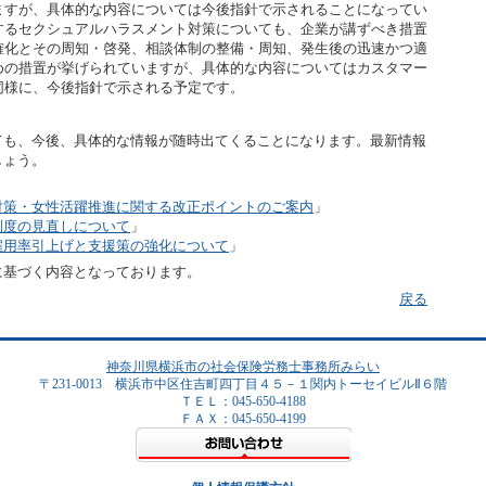
ますが、具体的な内容については今後指針で示されることになってい
するセクシュアルハラスメント対策についても、企業が講ずべき措置
確化とその周知・啓発、相談体制の整備・周知、発生後の迅速かつ適
めの措置が挙げられていますが、具体的な内容についてはカスタマー
同様に、今後指針で示される予定です。
も、今後、具体的な情報が随時出てくることになります。最新情報
しょう。
対策・女性活躍推進に関する改正ポイントのご案内
」
制度の見直しについて
」
雇用率引上げと支援策の強化について
」
に基づく内容となっております。
戻る
神奈川県横浜市の社会保険労務士事務所みらい
〒231-0013 横浜市中区住吉町四丁目４５－１関内トーセイビルⅡ６階
ＴＥＬ：045-650-4188
ＦＡＸ：045-650-4199