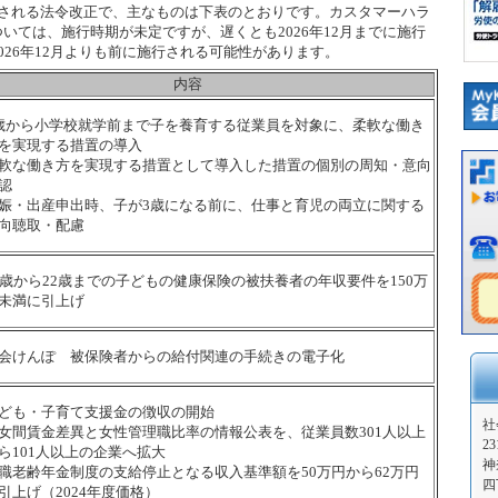
される法令改正で、主なものは下表のとおりです。カスタマーハラ
いては、施行時期が未定ですが、遅くとも2026年12月までに施行
026年12月よりも前に施行される可能性があります。
内容
歳から小学校就学前まで子を養育する従業員を対象に、柔軟な働き
を実現する措置の導入
軟な働き方を実現する措置として導入した措置の個別の周知・意向
認
娠・出産申出時、子が3歳になる前に、仕事と育児の両立に関する
向聴取・配慮
9歳から22歳までの子どもの健康保険の被扶養者の年収要件を150万
未満に引上げ
会けんぽ 被保険者からの給付関連の手続きの電子化
ども・子育て支援金の徴収の開始
社
女間賃金差異と女性管理職比率の情報公表を、従業員数301人以上
23
ら101人以上の企業へ拡大
神
職老齢年金制度の支給停止となる収入基準額を50万円から62万円
四
引上げ（2024年度価格）