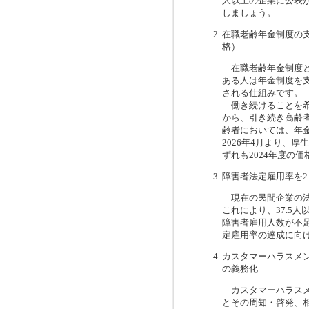
人以上の企業に公表
しましょう。
在職老齢年金制度の支
格）
在職老齢年金制度と
ある人は年金制度を
される仕組みです。
働き続けることを希
から、引き続き高齢
齢者においては、年
2026年4月より、
ずれも2024年度の
障害者法定雇用率を2
現在の民間企業の法定
これにより、37.5
障害者雇用人数が不
定雇用率の達成に向
カスタマーハラスメ
の義務化
カスタマーハラスメ
とその周知・啓発、