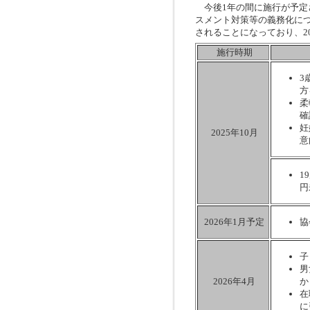
今後1年の間に施行が予定
スメント対策等の義務化につ
されることになっており、2
施行時期
3
方
柔
確
妊
2025年10月
意
1
円
2026年1月予定
協
子
男
2026年4月
か
在
に