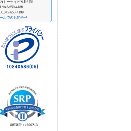
内トーセイビルⅡ６階
L:045-650-4188
X:045-650-4199
ールでのお問合せ