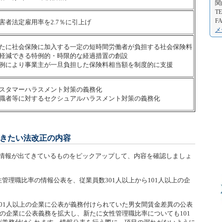
関
TE
FA
害者法定雇用率を2.7％に引上げ
メ
たに社会保険に加入する一定の短時間労働者が負担する社会保険料
軽減できる特例的・時限的な経過措置の創設
例により事業主が一旦負担した保険料相当額を制度的に支援
スタマーハラスメント対策の義務化
職者等に対するセクシュアルハラスメント対策の義務化
きたい法改正の内容
情報が出てきているものをピックアップして、内容を確認しましょ
管理職比率の情報公表を、従業員数301人以上から101人以上の企
01人以上の企業に公表が義務付けられていた男女間賃金差異の公表
上の企業に公表義務を拡大し、新たに女性管理職比率についても101