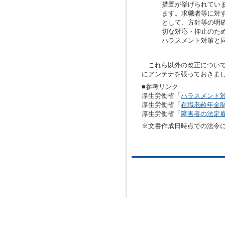
措置が挙げられてい
ます。求職者等に対
として、方針等の明
切な対応・抑止のた
ハラスメント対策と
これら以外の改正について
にアンテナを張っておきま
■参考リンク
厚生労働省「
ハラスメント
厚生労働省「
在職老齢年金
厚生労働省「
障害者の法定
※文書作成日時点での法令