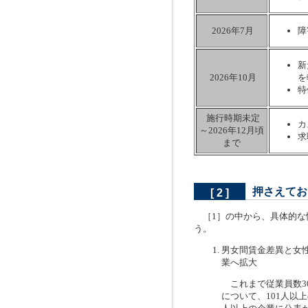
2026年7月
障
新
2026年10月
を
特
施行時期未定
カ
～2026年12月頃
求
まで
押さえてお
[ 2 ]
［1］の中から、具体的な
う。
男女間賃金差異と女性
業へ拡大
これまで従業員数3
について、101人以