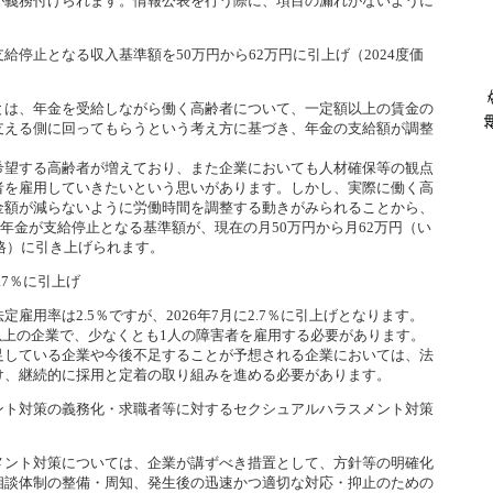
が義務付けられます。情報公表を行う際に、項目の漏れがないように
給停止となる収入基準額を50万円から62万円に引上げ（2024度価
は、年金を受給しながら働く高齢者について、一定額以上の賃金の
支える側に回ってもらうという考え方に基づき、年金の支給額が調整
望する高齢者が増えており、また企業においても人材確保等の観点
者を雇用していきたいという思いがあります。しかし、実際に働く高
金額が減らないように労働時間を調整する動きがみられることから、
厚生年金が支給停止となる基準額が、現在の月50万円から月62万円（い
価格）に引き上げられます。
.7％に引上げ
雇用率は2.5％ですが、2026年7月に2.7％に引上げとなります。
人以上の企業で、少なくとも1人の障害者を雇用する必要があります。
足している企業や今後不足することが予想される企業においては、法
け、継続的に採用と定着の取り組みを進める必要があります。
ント対策の義務化・求職者等に対するセクシュアルハラスメント対策
ント対策については、企業が講ずべき措置として、方針等の明確化
相談体制の整備・周知、発生後の迅速かつ適切な対応・抑止のための